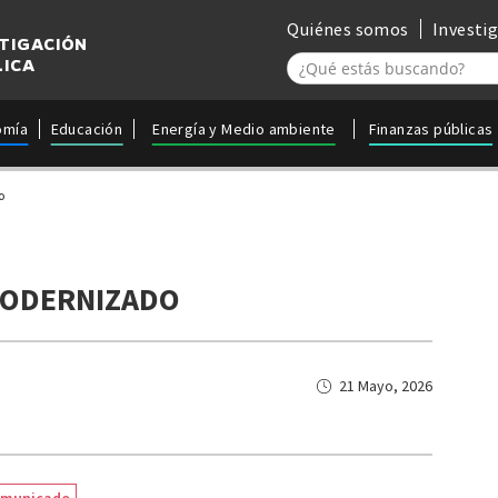
Quiénes somos
Investi
STIGACIÓN
LICA
omía
Educación
Energía y Medio ambiente
Finanzas públicas
o
MODERNIZADO
21 Mayo, 2026