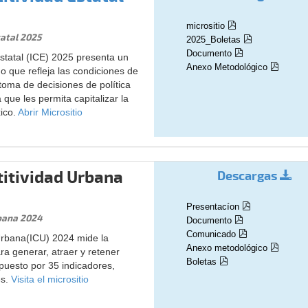
micrositio
tatal 2025
2025_Boletas
Documento
Estatal (ICE) 2025 presenta un
Anexo Metodológico
o que refleja las condiciones de
 toma de decisiones de política
que les permita capitalizar la
ico.
Abrir Micrositio
titividad Urbana
Descargas
Presentacíon
rbana 2024
Documento
Comunicado
Urbana(ICU) 2024 mide la
Anexo metodológico
a generar, atraer y retener
Boletas
mpuesto por 35 indicadores,
es.
Visita el micrositio