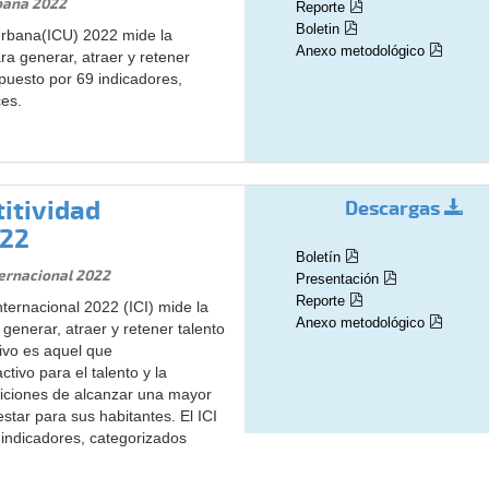
bana 2022
Reporte
Boletin
Urbana(ICU) 2022 mide la
Anexo metodológico
a generar, atraer y retener
mpuesto por 69 indicadores,
ces.
itividad
Descargas
022
Boletín
ternacional 2022
Presentación
Reporte
nternacional 2022 (ICI) mide la
Anexo metodológico
generar, atraer y retener talento
tivo es aquel que
tivo para el talento y la
ndiciones de alcanzar una mayor
star para sus habitantes. El ICI
indicadores, categorizados