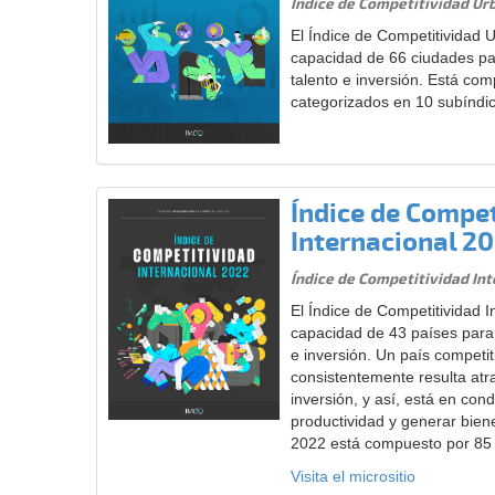
Índice de Competitividad Ur
El Índice de Competitividad 
capacidad de 66 ciudades par
talento e inversión. Está co
categorizados en 10 subíndi
Índice de Compet
Internacional 2
Índice de Competitividad In
El Índice de Competitividad I
capacidad de 43 países para 
e inversión. Un país competi
consistentemente resulta atrac
inversión, y así, está en co
productividad y generar biene
2022 está compuesto por 85 
Visita el micrositio