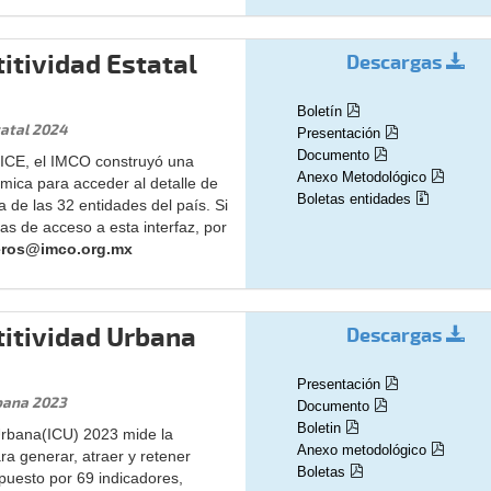
itividad Estatal
Descargas
Boletín
tatal 2024
Presentación
Documento
 ICE, el IMCO construyó una
Anexo Metodológico
mica para acceder al detalle de
Boletas entidades
 de las 32 entidades del país. Si
as de acceso a esta interfaz, por
eros@imco.org.mx
titividad Urbana
Descargas
Presentación
bana 2023
Documento
Boletin
Urbana(ICU) 2023 mide la
Anexo metodológico
a generar, atraer y retener
Boletas
mpuesto por 69 indicadores,