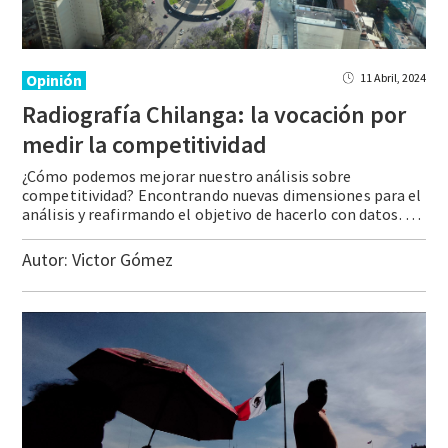
Opinión
11 Abril, 2024
Radiografía Chilanga: la vocación por
medir la competitividad
¿Cómo podemos mejorar nuestro análisis sobre
competitividad? Encontrando nuevas dimensiones para el
análisis y reafirmando el objetivo de hacerlo con datos. El IMCO publicó en 2006 su primer Índice de Competitividad Estatal (ICE) y un año más tarde la primera edición del Índice de Competitividad Urbana (ICU). El propósito ha sido claro a lo largo … Continue reading Radiografía Chilanga: la vocación por medir la competitividad
Autor:
Victor Gómez