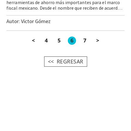
herramientas de ahorro más importantes para el marco
fiscal mexicano. Desde el nombre que reciben de acuerdo con la Ley de Presupuesto y Responsabilidad Hacendaria, que los denomina fondos de estabilización, pasando por la literatura teórica al respecto, donde forman parte de herramientas conocidas como estabilizadores … Continue reading Fondos de estabilización
Autor:
Victor Gómez
<
4
5
6
7
>
REGRESAR