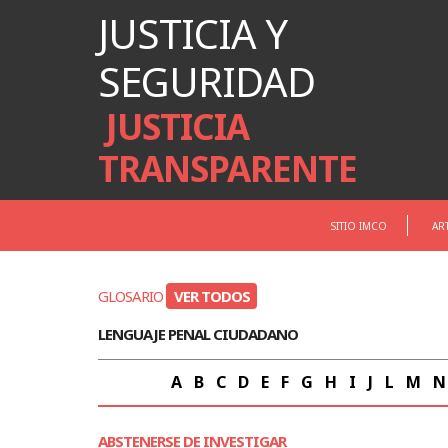
JUSTICIA Y
SEGURIDAD
JUSTICIA
TRANSPARENTE
SITIO IMCO
AR
GLOSARIO
VER TODOS
LENGUAJE PENAL CIUDADANO
A
B
C
D
E
F
G
H
I
J
L
M
N
ABSTENERSE DE INVESTIGAR