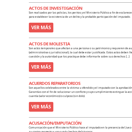
ACTOS DE INVESTIGACIÓN
Son realizados por las policías, los peritos y el Ministerio Público a fin de esclare
para establecer la existencia de un delito y la probable participación del imputado.
VER MÁS
ACTOS DE MOLESTIA
Son actos temporales que afectan a una persona o su patrimonio y requieren de aut
(administrativa o jurisdiccional), la cual debe estar justificada. Estos actos deben l
cuestión y la autoridad que los practique debe informarle sobre sus derechos […]
VER MÁS
ACUERDOS REPARATORIOS
Son aquellos celebrados entre la víctima u ofendido y el imputado con la aprobación
Garantías con el fin de solucionar un conflicto y cuyo cumplimiento extingue la acció
cuantía (valor económico) o culposo (sin dolo).
VER MÁS
ACUSACIÓN/IMPUTACIÓN
Comunicación que el Ministerio Público hace al imputado en la presencia del Juez 
su contra respecto a uno o más hechos delictuosos.