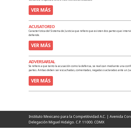
VER MÁS
ACUSATORIO
Característica del Sistema de Justicia que refiere que existen dos partes que interv
defiende.
VER MÁS
ADVERSARIAL
Se refiere a que tanto la acusación como la defensa, se realizan mediante una con
partes. Ambas deben ser escuchadas, comentadas, negadas o aclaradas ante un Ju
VER MÁS
Instituto Mexicano para la Competitividad A.C. | Avenida Cor
Delegación Miguel Hidalgo. C.P. 11000. CDMX