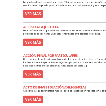
Facultad con la que cuenta el Ministerio Público de renunciar a la investigación c
termina la acción penal a partir de los datos proporcionados o se extingue la resp
VER MÁS
ACCESO A LA JUSTICIA
Derecho fundamental que establece la Constitución para que los ciudadanos acudan
protección de sus derechos y no quedar indefensos ante posibles violaciones.
VER MÁS
ACCIÓN PENAL POR PARTICULARES
Derecho ejercido por la víctima o el ofendido directamente ante el Juez de Control 
Público, únicamente por delitos perseguibles por querella o cuya pena sea alternati
no rebase los tres años de prisión. Para realizarla se deberá […]
VER MÁS
ACTO DE INVESTIGACIÓN/DILIGENCIAS
Actos que realiza el Ministerio Público, Policía de Investigación y peritos con el obj
VER MÁS