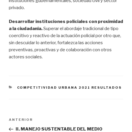
instituciones gubernamentales, sociedad civil y sector
privado.
Desarrollar instituciones policiales con proximidad
a la ciudadanía.
Superar el abordaje tradicional de tipo
coercitivo y reactivo de la actuación policial por otro que,
sin descuidar lo anterior, fortalezca las acciones
preventivas, proactivas y de colaboración con otros
actores sociales.
CATEGORÍAS
COMPETITIVIDAD URBANA 2021 RESULTADOS
Navegación
Entrada
ANTERIOR
de
anterior:
II. MANEJO SUSTENTABLE DEL MEDIO