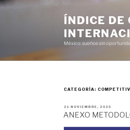
Saltar
al
ÍNDICE DE
contenido
INTERNAC
México: sueños sin oportunid
CATEGORÍA:
COMPETITI
PUBLICADO
21 NOVIEMBRE, 2025
EL
ANEXO METODOLÓ