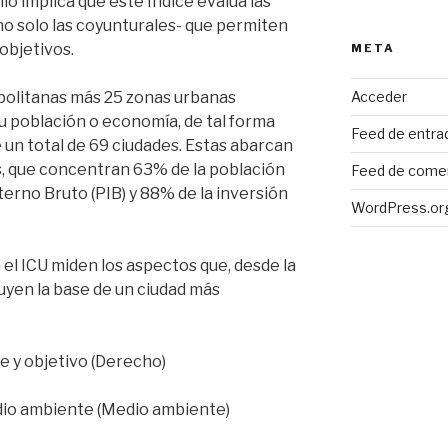
lo implica que este Índice evalúa las
no solo las coyunturales- que permiten
 objetivos.
META
Acceder
politanas más 25 zonas urbanas
u población o economía, de tal forma
Feed de entra
un total de 69 ciudades. Estas abarcan
s, que concentran 63% de la población
Feed de come
erno Bruto (PIB) y 88% de la inversión
WordPress.or
el ICU miden los aspectos que, desde la
yen la base de un ciudad más
e y objetivo (Derecho)
edio ambiente (Medio ambiente)