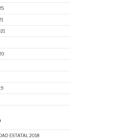
25
21
021
20
19
S
DAD ESTATAL 2018