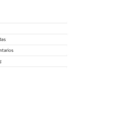
das
ntarios
g