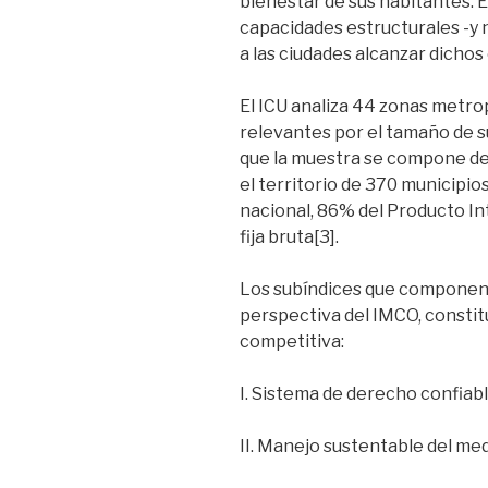
bienestar de sus habitantes. El
capacidades estructurales -y 
a las ciudades alcanzar dichos
El ICU analiza 44 zonas metro
relevantes por el tamaño de s
que la muestra se compone de 
el territorio de 370 municipio
nacional, 86% del Producto Int
fija bruta[3].
Los subíndices que componen 
perspectiva del IMCO, constitu
competitiva:
I. Sistema de derecho confiabl
II. Manejo sustentable del m