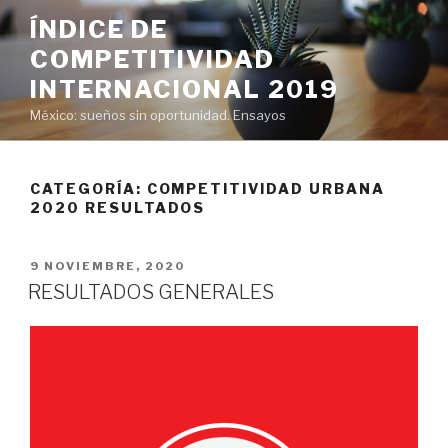
Saltar
ÍNDICE DE
al
COMPETITIVIDAD
contenido
INTERNACIONAL 2019
México: sueños sin oportunidad. Ensayos
CATEGORÍA:
COMPETITIVIDAD URBANA
2020 RESULTADOS
PUBLICADO
9 NOVIEMBRE, 2020
EL
RESULTADOS GENERALES