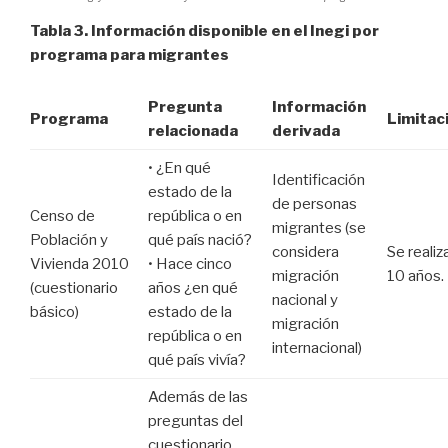
Tabla 3. Información disponible en el Inegi por
programa para migrantes
Pregunta
Información
Programa
Limitac
relacionada
derivada
• ¿En qué
Identificación
estado de la
de personas
Censo de
república o en
migrantes (se
Población y
qué país nació?
considera
Se realiz
Vivienda 2010
• Hace cinco
migración
10 años.
(cuestionario
años ¿en qué
nacional y
básico)
estado de la
migración
república o en
internacional)
qué país vivía?
Además de las
preguntas del
cuestionario