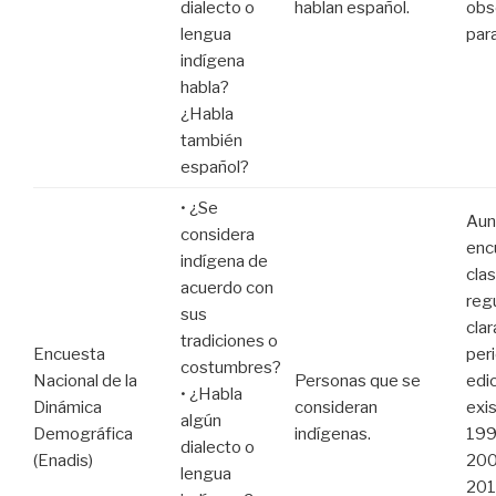
dialecto o
hablan español.
obs
lengua
par
indígena
habla?
¿Habla
también
español?
• ¿Se
Aun
considera
enc
indígena de
cla
acuerdo con
regu
sus
clar
tradiciones o
Encuesta
per
costumbres?
Nacional de la
Personas que se
edi
• ¿Habla
Dinámica
consideran
exi
algún
Demográfica
indígenas.
199
dialecto o
(Enadis)
200
lengua
201