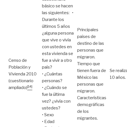
básico se hacen
las siguientes: •
Durante los
últimos 5 años
Principales
¿alguna persona
países de
que vive o vivía
destino de las
con ustedes en
personas que
esta vivienda se
migraron.
Censo de
fue a vivir a otro
Tiempo que
Población y
país?
tienen fuera de
Se realiz
Vivienda 2010
• ¿Cuántas
México las
10 años.
(cuestionario
personas?
personas que
[14]
ampliado)
• ¿Cuándo se
migraron.
fue la última
Características
vez? ¿vivía con
demográficas
ustedes?
de los
• Sexo
migrantes.
• Edad