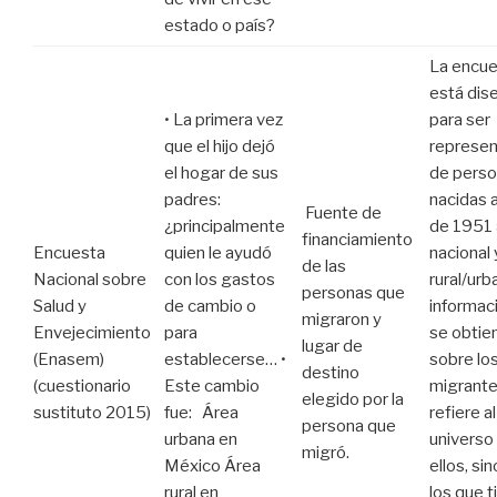
estado o país?
La encu
está dis
• La primera vez
para ser
que el hijo dejó
represen
el hogar de sus
de pers
padres:
nacidas 
Fuente de
¿principalmente
de 1951 
financiamiento
Encuesta
quien le ayudó
nacional 
de las
Nacional sobre
con los gastos
rural/urb
personas que
Salud y
de cambio o
informac
migraron y
Envejecimiento
para
se obtie
lugar de
(Enasem)
establecerse… •
sobre lo
destino
(cuestionario
Este cambio
migrante
elegido por la
sustituto 2015)
fue: Área
refiere al
persona que
urbana en
universo
migró.
México Área
ellos, sin
rural en
los que 