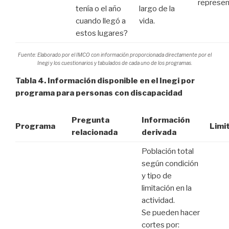
represen
tenía o el año
largo de la
cuando llegó a
vida.
estos lugares?
Fuente: Elaborado por el IMCO con información proporcionada directamente por el
Inegi y los cuestionarios y tabulados de cada uno de los programas.
Tabla 4. Información disponible en el Inegi por
programa para personas con discapacidad
Pregunta
Información
Programa
Limi
relacionada
derivada
Población total
según condición
y tipo de
limitación en la
actividad.
Se pueden hacer
cortes por: