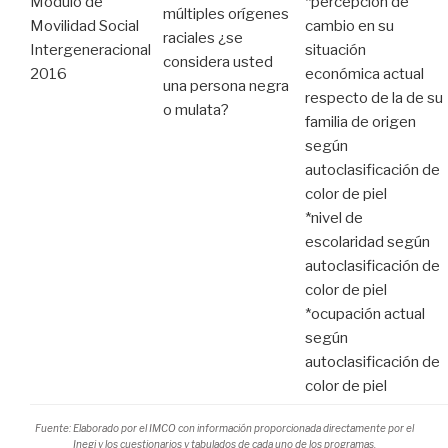
Módulo de
*percepción de
múltiples orígenes
Movilidad Social
cambio en su
raciales ¿se
Intergeneracional
situación
considera usted
2016
económica actual
una persona negra
respecto de la de su
o mulata?
familia de origen
según
autoclasificación de
color de piel
*nivel de
escolaridad según
autoclasificación de
color de piel
*ocupación actual
según
autoclasificación de
color de piel
Fuente: Elaborado por el IMCO con información proporcionada directamente por el
Inegi y los cuestionarios y tabulados de cada uno de los programas.