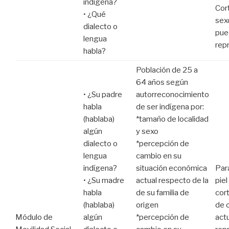
indígena?
Cor
• ¿Qué
sex
dialecto o
pue
lengua
rep
habla?
Población de 25 a
64 años según
• ¿Su padre
autorreconocimiento
habla
de ser indígena por:
(hablaba)
*tamaño de localidad
algún
y sexo
dialecto o
*percepción de
lengua
cambio en su
indígena?
situación económica
Par
• ¿Su madre
actual respecto de la
pie
habla
de su familia de
cor
(hablaba)
origen
de 
Módulo de
algún
*percepción de
act