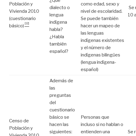
¿Qué
Población y
como edad, sexo y
dialecto o
Se 
Vivienda 2010
nivel de escolaridad.
lengua
10 
(cuestionario
Se puede también
indígena
[12]
básico)
hacer un mapeo de
habla?
las lenguas
¿Habla
indígenas existentes
también
y el número de
español?
indígenas bilingües
(lengua indígena-
español)
Además de
las
preguntas
del
cuestionario
básico se
Personas que
Censo de
hacen las
incluso si no hablan o
Población y
siguientes:
entienden una
Se r
Vivienda 2010