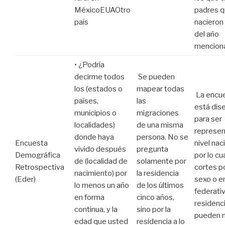
MéxicoEUAOtro
padres 
país
nacieron
del año
mencion
• ¿Podría
decirme todos
Se pueden
los (estados o
mapear todas
La encu
países,
las
está dis
municipios o
migraciones
para ser
localidades)
de una misma
represen
donde haya
persona. No se
Encuesta
nivel nac
vivido después
pregunta
Demográfica
por lo cu
de (localidad de
solamente por
Retrospectiva
cortes p
nacimiento) por
la residencia
(Eder)
sexo o e
lo menos un año
de los últimos
federati
en forma
cinco años,
residenc
continua, y la
sino por la
pueden n
edad que usted
residencia a lo