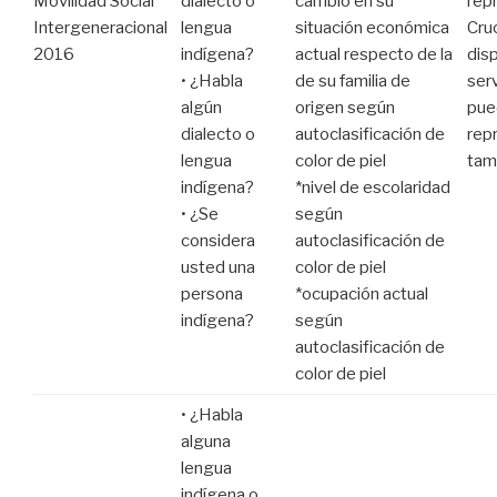
Movilidad Social
dialecto o
cambio en su
rep
Intergeneracional
lengua
situación económica
Cru
2016
indígena?
actual respecto de la
disp
• ¿Habla
de su familia de
serv
algún
origen según
pue
dialecto o
autoclasificación de
rep
lengua
color de piel
tam
indígena?
*nivel de escolaridad
• ¿Se
según
considera
autoclasificación de
usted una
color de piel
persona
*ocupación actual
indígena?
según
autoclasificación de
color de piel
• ¿Habla
alguna
lengua
indígena o