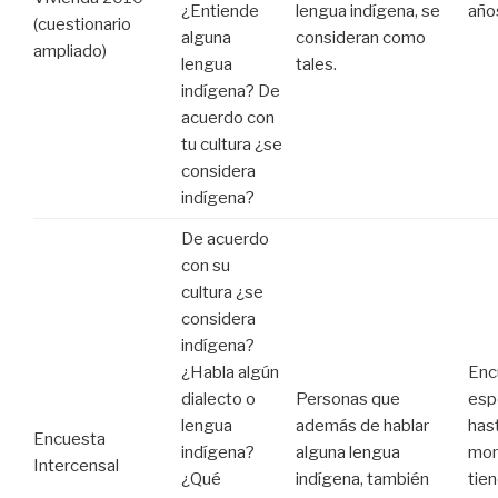
¿Entiende
lengua indígena, se
año
(cuestionario
alguna
consideran como
ampliado)
lengua
tales.
indígena? De
acuerdo con
tu cultura ¿se
considera
indígena?
De acuerdo
con su
cultura ¿se
considera
indígena?
¿Habla algún
Enc
dialecto o
Personas que
esp
lengua
además de hablar
hast
Encuesta
indígena?
alguna lengua
mom
Intercensal
¿Qué
indígena, también
tie