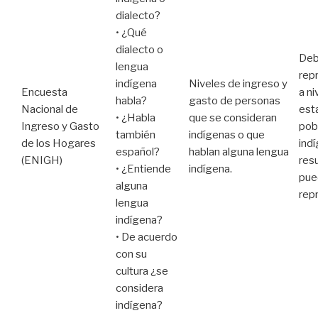
dialecto?
• ¿Qué
dialecto o
Deb
lengua
rep
indígena
Niveles de ingreso y
Encuesta
a ni
habla?
gasto de personas
Nacional de
est
• ¿Habla
que se consideran
Ingreso y Gasto
pob
también
indígenas o que
de los Hogares
indí
español?
hablan alguna lengua
(ENIGH)
res
• ¿Entiende
indígena.
pue
alguna
rep
lengua
indígena?
• De acuerdo
con su
cultura ¿se
considera
indígena?