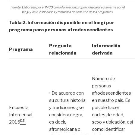
Fuente: Elaborado por el IMCO con información proporcionada directamente por el
Inegi y los cuestionarios y tabulados de cada uno de los programas.
Tabla 2. Información disponible en el Inegi por
programa para personas afrodescendientes
Pregunta
Información
Programa
relacionada
derivada
Número de
personas
• De acuerdo con
afrodescendientes
su cultura, historia
en nuestro país. Es
Encuesta
y tradiciones ¿se
posible hacer
Intercensal
considera negra,
cortes de edad,
[13]
2015
es decir,
sexo y ubicación, así
afromexicana o
como identificar