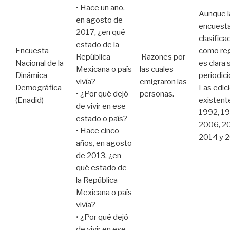
• Hace un año,
Aunque l
en agosto de
encuesta
2017, ¿en qué
clasifica
estado de la
Encuesta
como reg
República
Razones por
Nacional de la
es clara 
Mexicana o país
las cuales
Dinámica
periodici
vivía?
emigraron las
Demográfica
Las edic
• ¿Por qué dejó
personas.
(Enadid)
existent
de vivir en ese
1992, 19
estado o país?
2006, 2
• Hace cinco
2014 y 
años, en agosto
de 2013, ¿en
qué estado de
la República
Mexicana o país
vivía?
• ¿Por qué dejó
de vivir en ese