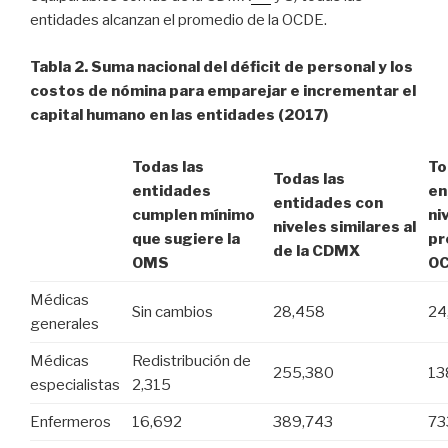
entidades alcanzan el promedio de la OCDE.
Tabla 2. Suma nacional del déficit de personal y los
costos de nómina para emparejar e incrementar el
capital humano en las entidades (2017)
Todas las
To
Todas las
entidades
en
entidades con
cumplen mínimo
ni
niveles similares al
que sugiere la
pr
de la CDMX
OMS
O
Médicas
Sin cambios
28,458
24
generales
Médicas
Redistribución de
255,380
13
especialistas
2,315
Enfermeros
16,692
389,743
73