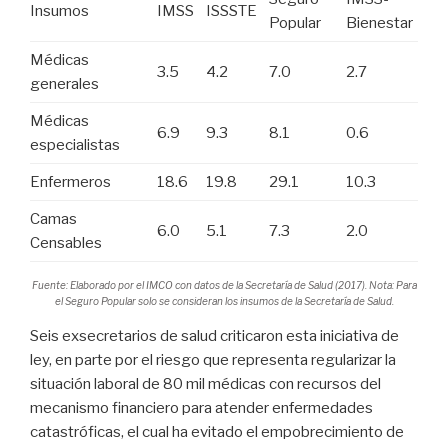
Insumos
IMSS
ISSSTE
Popular
Bienestar
Médicas
3.5
4.2
7.0
2.7
generales
Médicas
6.9
9.3
8.1
0.6
especialistas
Enfermeros
18.6
19.8
29.1
10.3
Camas
6.0
5.1
7.3
2.0
Censables
Fuente: Elaborado por el IMCO con datos de la Secretaría de Salud (2017). Nota: Para
el Seguro Popular solo se consideran los insumos de la Secretaría de Salud.
Seis exsecretarios de salud criticaron esta iniciativa de
ley, en parte por el riesgo que representa regularizar la
situación laboral de 80 mil médicas con recursos del
mecanismo financiero para atender enfermedades
catastróficas, el cual ha evitado el empobrecimiento de