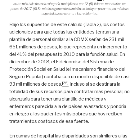
bruto más bajo de cada categoría, multiplicado por 12. (5) Valores monetarios en
pesos de 2017. (6) En médicas generales también se incluyen pasantes, en médicas
especialistas se cuenta a los residentes.
Bajo los supuestos de este cálculo (Tabla 2), los costos
adicionales para que todas las entidades tengan una
plantilla de personal similar a la CDMX serían de 231 mil
651 millones de pesos, lo que representa un incremento
del 41% del presupuesto 2019 para la función salud. En
diciembre de 2018, el Fideicomiso del Sistema de
Protección Social en Salud (el mecanismo financiero del
Seguro Popular) contaba con un monto disponible de casi
[25]
93 mil millones de pesos.
Incluso si se destinara la
totalidad de sus recursos para contratar más personal, no
alcanzaría para tener una plantilla de médicas y
enfermeros parecida a la de países avanzados y pondría
en riesgo a los pacientes más pobres que hoy reciben
tratamientos costosos de esa fuente.
En camas de hospital las disparidades son similares a las