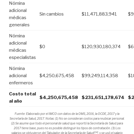
Nómina
adicional
Sin cambios
$11,471,883,941
$9
médicas
generales
Nómina
adicional
$0
$120,930,180,374
$6
médicas
especialistas
Nómina
adicional
$4,250,675,458
$99,249,114,358
$1
enfermeros
Costo total
$4,250,675,458
$231,651,178,674
$2
al año
Fuente: Elaborado por el IMCO con datos de la OMS, 2016, la OCDE, 2017 y la
Secretaría de Salud, 2017. Notas: (1) No se consideran costos para reubicar personal.
(2) Se asume que todo el personal de salud que reportó la Secretaría de Salud para
2017 tiene base, pues no es posible distinguir los tipos de contratación. (3) Los
[24]
salarios se obtuvieron del Tabulador de la Secretaría de Salud
, y se usó el salario