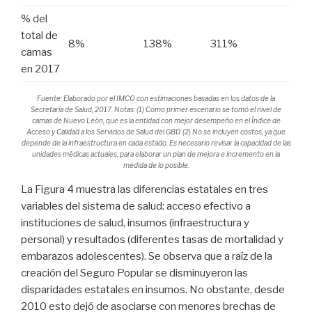
% del
total de
8%
138%
311%
camas
en 2017
Fuente: Elaborado por el IMCO con estimaciones basadas en los datos de la
Secretaría de Salud, 2017. Notas: (1) Como primer escenario se tomó el nivel de
camas de Nuevo León, que es la entidad con mejor desempeño en el Índice de
Acceso y Calidad a los Servicios de Salud del GBD. (2) No se incluyen costos, ya que
depende de la infraestructura en cada estado. Es necesario revisar la capacidad de las
unidades médicas actuales, para elaborar un plan de mejora e incremento en la
medida de lo posible.
La Figura 4 muestra las diferencias estatales en tres
variables del sistema de salud: acceso efectivo a
instituciones de salud, insumos (infraestructura y
personal) y resultados (diferentes tasas de mortalidad y
embarazos adolescentes). Se observa que a raíz de la
creación del Seguro Popular se disminuyeron las
disparidades estatales en insumos. No obstante, desde
2010 esto dejó de asociarse con menores brechas de