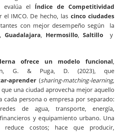
e evalúa el
Índice de Competitividad
r el IMCO. De hecho, las
cinco ciudades
itantes con mejor desempeño según la
,
Guadalajara
,
Hermosillo
,
Saltillo
y
erna ofrece un modelo funcional
,
ton, G. & Puga, D. (2023), que
tar-aprender
(
sharing-matching-learning
,
a que una ciudad aprovecha mejor aquello
a cada persona o empresa por separado:
, redes de agua, transporte, energía,
os financieros y equipamiento urbano. Una
 reduce costos; hace que producir,