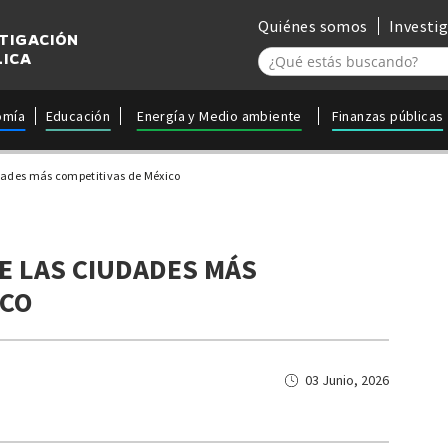
Quiénes somos
Investi
STIGACIÓN
LICA
omía
Educación
Energía y Medio ambiente
Finanzas públicas
dades más competitivas de México
E LAS CIUDADES MÁS
ICO
03 Junio, 2026