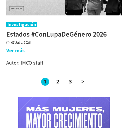
Investigación
Estados
#ConLupaDeGénero
2026
07 Julio, 2026
Ver más
Autor:
IMCO staff
1
2
3
>