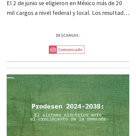
El 2 de junio se eligieron en México más de 20
mil cargos a nivel federal y local. Los resultados del Instituto Nacional Electoral (INE) muestran que 60% de los votantes eligió a la candidata Claudia Sheinbaum Pardo como próxima presidenta, con un amplio margen de victoria. La coalición gobernante obtiene seis gubernaturas y la jefatura de gobierno de la Ciudad de México, probablemente logre la mayoría calificada en la Cámara de Diputados y la mayoría absoluta en el Senado de la República.
DESCARGAS:
Comunicado