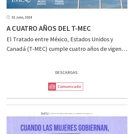
01 Julio, 2024
A
CUATRO
AÑOS
DEL
T-MEC
El Tratado entre México, Estados Unidos y
Canadá (T-MEC) cumple cuatro años de vigencia este 1º de julio. El T-MEC modernizó el Tratado de Libre Comercio de América del Norte (TLCAN) de 1994 y dio continuidad al marco regulatorio de la relación comercial entre México, Estados Unidos y Canadá.
DESCARGAS:
Comunicado