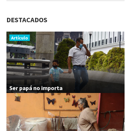
DESTACADOS
Artículo
Ser
papá
no
importa