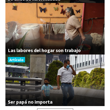
Las
labores
del
hogar
son
trabajo
Artículo
Ser
papá
no
importa