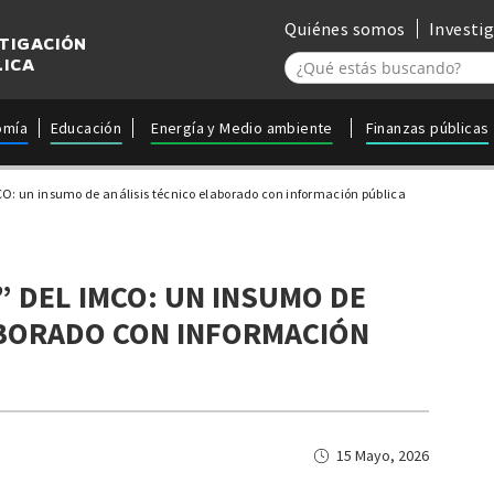
Quiénes somos
Investi
STIGACIÓN
LICA
omía
Educación
Energía y Medio ambiente
Finanzas públicas
O: un insumo de análisis técnico elaborado con información pública
” DEL IMCO: UN INSUMO DE
ABORADO CON INFORMACIÓN
15 Mayo, 2026