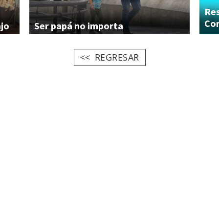
Res
Com
ajo
Ser
papá
no
importa
REGRESAR