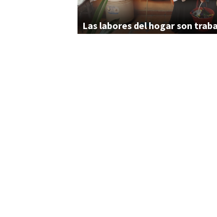
Las
labores
del
hogar
son
trab