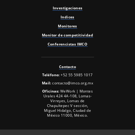
Investigaciones
Indices
Monitores
Monitor de competitividad
Conferencistas IMCO
Contacto
Teléfono:
+52 55 5985 1017
Mail:
contacto@imco.org.mx
Oficinas:
WeWork | Montes
Urales 424 4A-108, Lomas-
Virreyes, Lomas de
Chapultepec V sección,
Miguel Hidalgo, Ciudad de
México 11000, México.