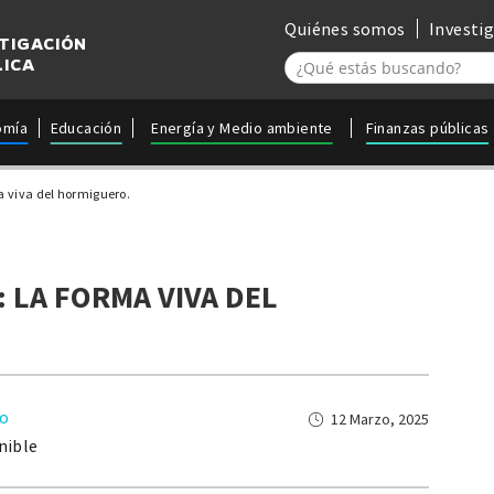
Quiénes somos
Investi
STIGACIÓN
LICA
omía
Educación
Energía y Medio ambiente
Finanzas públicas
a viva del hormiguero.
: LA FORMA VIVA DEL
lo
12 Marzo, 2025
nible