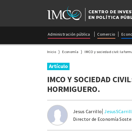
CENTRO DE INVE
EN POLÍTICA PÚB
Administración pública
Comercio
Econ
Inicio
Economía
IMCO y sociedad civil: la form
Artículo
IMCO Y SOCIEDAD CIVIL
HORMIGUERO.
Jesus Carrillo
JesusSCarril
Director de Economía Soste