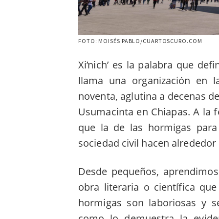
FOTO: MOISÉS PABLO/CUARTOSCURO.COM
Xi’nich’ es la palabra que defi
llama una organización en l
noventa, aglutina a decenas de
Usumacinta en Chiapas. A la 
que la de las hormigas para 
sociedad civil hacen alrededor
Desde pequeños, aprendimos 
obra literaria o científica q
hormigas son laboriosas y s
como lo demuestra la eviden