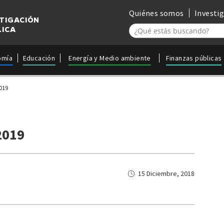
Quiénes somos
Investi
STIGACIÓN
LICA
omía
Educación
Energía y Medio ambiente
Finanzas públicas
019
2019
15 Diciembre, 2018