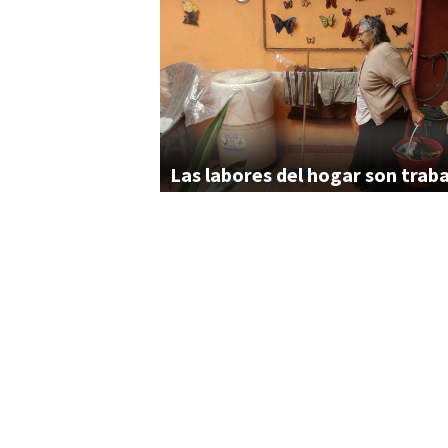
Las
labores
del
hogar
son
trab