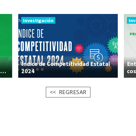
Investigación
Inv
Índice de Competitividad Estatal
Ent
compromiso del Estado mexicano con el medio ambiente
2024
REGRESAR