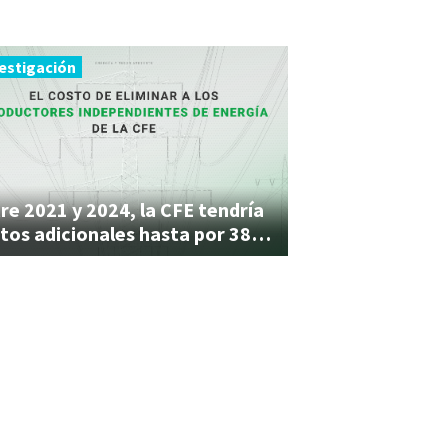
estigación
re 2021 y 2024, la CFE tendría
costos adicionales hasta por 382.8 mmdp