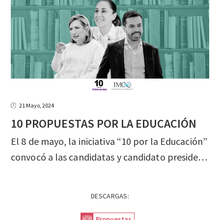
21 Mayo, 2024
10
PROPUESTAS
POR
LA
EDUCACIÓN
El 8 de mayo, la iniciativa “10 por la Educación”
convocó a las candidatas y candidato presidenciales a presentar sus propuestas educativas y profundizarlas. Al foro asistieron Xóchitl Gálvez y Jorge Álvarez Máynez, a quienes expresamos nuestra gratitud.
DESCARGAS:
Propuestas