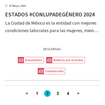
07 Mayo, 2024
ESTADOS
#CONLUPADEGÉNERO
2024
La Ciudad de México es la entidad con mejores
condiciones laborales para las mujeres, mientras que Oaxaca ocupa el último lugar. En Zacatecas, 38% de las mujeres no reciben ingresos propios, lo que las hace más propensas a depender de terceros como familiares o programas sociales. Proporción que se reduce a 18% en Nuevo León.
DESCARGAS:
Documento
Boletas por estados
Comunicado
<
1
2
3
4
>