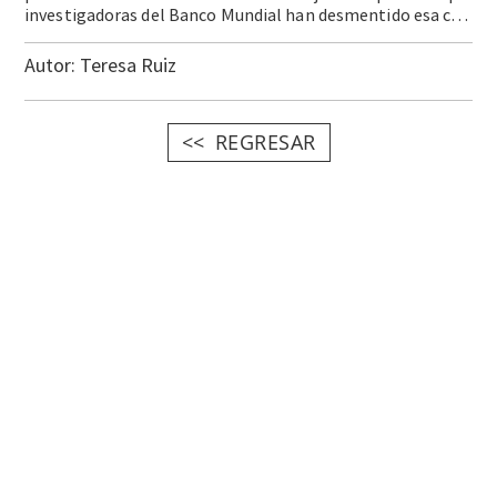
investigadoras del Banco Mundial han desmentido esa cifra, esta se usa para reforzar la idea de que las mujeres están más expuestas a sufrir pobreza en comparación con los hombres. En el caso de México, la … Continue reading La cara femenina de la pobreza
Autor:
Teresa Ruiz
REGRESAR