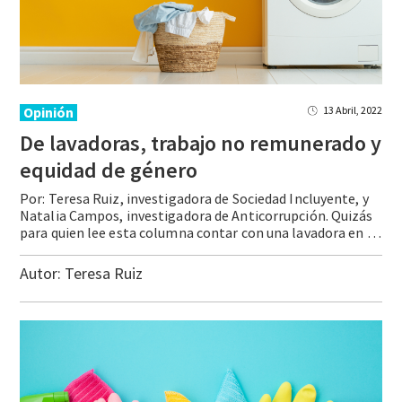
Opinión
13 Abril, 2022
De lavadoras, trabajo no remunerado y
equidad de género
Por: Teresa Ruiz, investigadora de Sociedad Incluyente, y
Natalia Campos, investigadora de Anticorrupción. Quizás
para quien lee esta columna contar con una lavadora en casa es una realidad. Sin embargo, de acuerdo con la Encuesta Nacional de Ingreso y Gasto de los Hogares (ENIGH) 2020, en México 11 millones de hogares carecen de una lavadora. ¿Por … Continue reading De lavadoras, trabajo no remunerado y equidad de género
Autor:
Teresa Ruiz