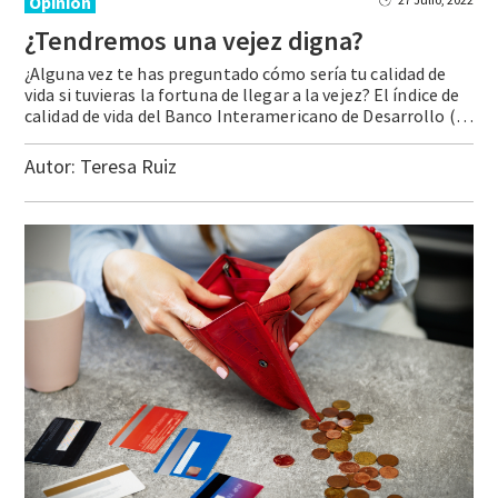
Opinión
¿Tendremos
una
vejez
digna?
¿Alguna vez te has preguntado cómo sería tu calidad de
vida si tuvieras la fortuna de llegar a la vejez? El índice de
calidad de vida del Banco Interamericano de Desarrollo (BID) mide el número de años que una persona puede esperar vivir con buena salud y sin pobreza a partir de que cumple 65 años. En … Continue reading ¿Tendremos una vejez digna?
Autor:
Teresa Ruiz