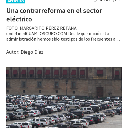
Artículo
Una contrarreforma en el sector
eléctrico
FOTO: MARGARITO PÉREZ RETANA
undefinedCUARTOSCURO.COM Desde que inició esta
administración hemos sido testigos de los frecuentes ataques de los que han sido objeto los productores privados de energía. Memorándums, acuerdos e incluso la captura política del órgano regulador del sector (la Comisión Reguladora de Energía –CRE–) han sido hasta ahora artilugios mediante los cuales el … Continue reading Una contrarreforma en el sector eléctrico
Autor:
Diego Díaz