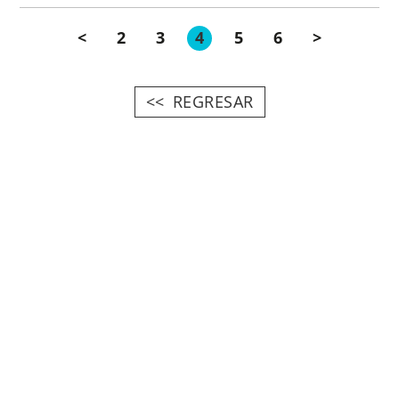
<
2
3
4
5
6
>
REGRESAR