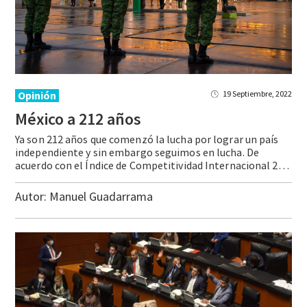
Opinión
19 Septiembre, 2022
México
a
212
años
Ya son 212 años que comenzó la lucha por lograr un país
independiente y sin embargo seguimos en lucha. De
acuerdo con el Índice de Competitividad Internacional 2022 del IMCO, México tiene es poco competitivo, situándose en la posición 37 de 43 países. Sus principales debilidades: falta de seguridad y bajo crecimiento económico. Aquí no … Continue reading México a 212 años
Autor:
Manuel Guadarrama