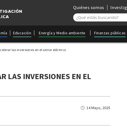
Quiénes somos
Investi
STIGACIÓN
LICA
omía
Educación
Energía y Medio ambiente
Finanzas públicas
elerar las inversiones en el sector eléctrico
R LAS INVERSIONES EN EL
14 Mayo, 2025