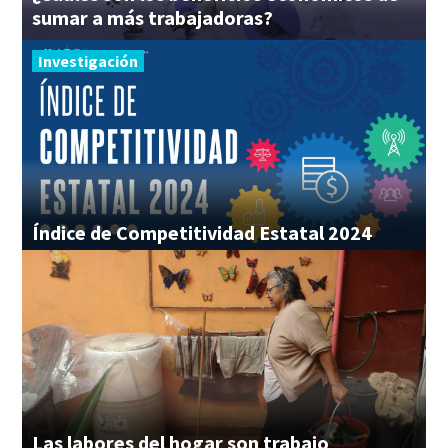
sumar a más trabajadoras?
Investigación
Índice
de
Competitividad
Estatal
2024
Las
labores
del
hogar
son
trabajo