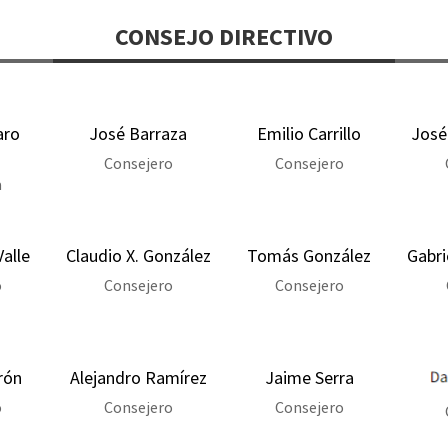
CONSEJO DIRECTIVO
aro
José Barraza
Emilio Carrillo
José
Consejero
Consejero
a
Valle
Claudio X. González
Tomás González
Gabri
o
Consejero
Consejero
rón
Alejandro Ramírez
Jaime Serra
o
Consejero
Consejero