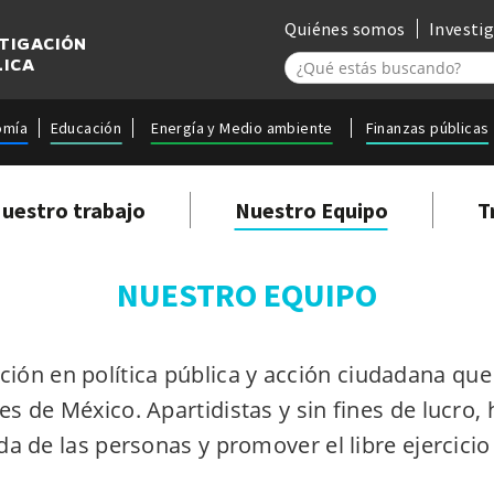
Quiénes somos
Investi
STIGACIÓN
LICA
omía
Educación
Energía y Medio ambiente
Finanzas públicas
uestro trabajo
Nuestro Equipo
T
NUESTRO EQUIPO
ción en política pública y acción ciudadana que
s de México. Apartidistas y sin fines de lucro,
da de las personas y promover el libre ejercici