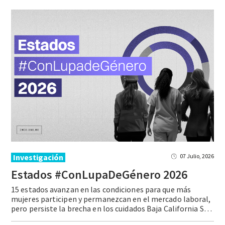
Investigación
07 Julio, 2026
Estados
#ConLupaDeGénero
2026
15 estados avanzan en las condiciones para que más
mujeres participen y permanezcan en el mercado laboral,
pero persiste la brecha en los cuidados Baja California Sur encabeza la quinta edición de Estados #ConLupaDeGénero, mientras que Oaxaca ocupa el último lugar por segundo año consecutivo. Los cuidados siguen siendo la principal barrera para la participación … Continue reading Estados #ConLupaDeGénero 2026