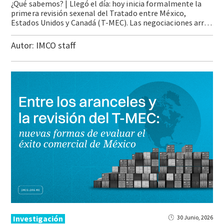
¿Qué sabemos? | Llegó el día: hoy inicia formalmente la
primera revisión sexenal del Tratado entre México,
Estados Unidos y Canadá (T-MEC). Las negociaciones arrancaron del 27 al 29 de mayo con una primera ronda en CDMX; la segunda ronda se llevó a cabo del 15 al 18 de junio en Washington DC; y el proceso se … Continue reading Ideas para llevar: El comercio global cambió. Las métricas del éxito también deben hacerlo
Autor:
IMCO staff
Investigación
30 Junio, 2026