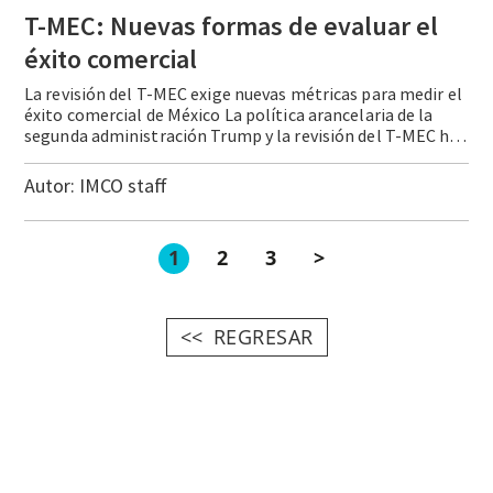
T-MEC: Nuevas formas de evaluar el
éxito comercial
La revisión del T-MEC exige nuevas métricas para medir el
éxito comercial de México La política arancelaria de la
segunda administración Trump y la revisión del T-MEC han modificado las condiciones de acceso al mercado estadounidense, por lo que evaluar la posición de México requiere ir más allá de los volúmenes de exportación. En este … Continue reading T-MEC: Nuevas formas de evaluar el éxito comercial
Autor:
IMCO staff
1
2
3
>
REGRESAR