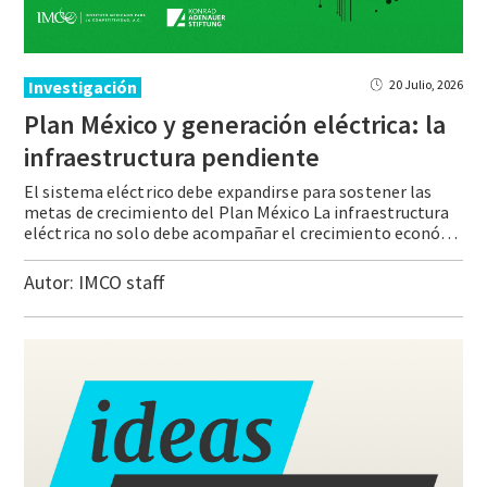
Investigación
20 Julio, 2026
Plan México y generación eléctrica: la
infraestructura pendiente
El sistema eléctrico debe expandirse para sostener las
metas de crecimiento del Plan México La infraestructura
eléctrica no solo debe acompañar el crecimiento económico, debe anticiparlo. La planeación y expansión del sistema eléctrico no va al mismo ritmo que la política industrial. El Plan de Desarrollo del Sector Eléctrico (PLADESE) 2025-2039 prevé un crecimiento de … Continue reading Plan México y generación eléctrica: la infraestructura pendiente
Autor:
IMCO staff