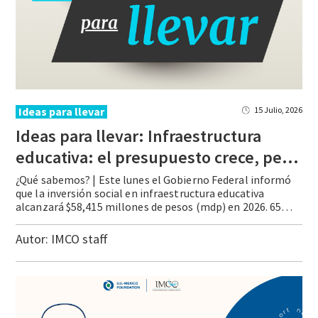
Ideas para llevar
15 Julio, 2026
Ideas para llevar: Infraestructura
educativa: el presupuesto crece, pero los retos siguen
¿Qué sabemos? | Este lunes el Gobierno Federal informó
que la inversión social en infraestructura educativa
alcanzará $58,415 millones de pesos (mdp) en 2026. 65% del presupuesto se destinará a la educación básica, desde preescolar hasta secundaria, principalmente a través del programa La Escuela es Nuestra. Este programa, implementado inicialmente en la CDMX, fue ampliado a nivel … Continue reading Ideas para llevar: Infraestructura educativa: el presupuesto crece, pero los retos siguen
Autor:
IMCO staff