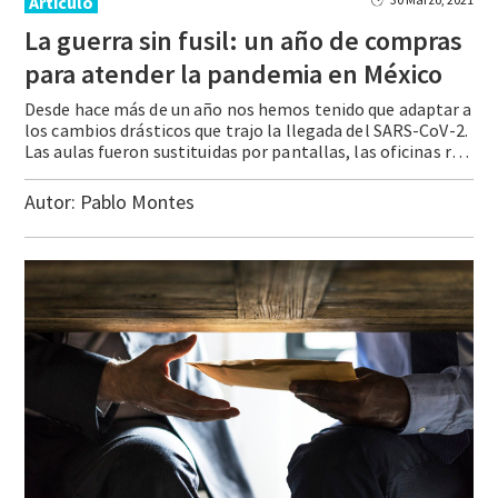
Artículo
La guerra sin fusil: un año de compras
para atender la pandemia en México
Desde hace más de un año nos hemos tenido que adaptar a
los cambios drásticos que trajo la llegada del SARS-CoV-2.
Las aulas fueron sustituidas por pantallas, las oficinas reemplazadas por espacios en casa, los abrazos por emojis y los síntomas de una gripe ligera se convirtieron en una profunda señal de alarma. Lo … Continue reading La guerra sin fusil: un año de compras para atender la pandemia en México
Autor:
Pablo Montes