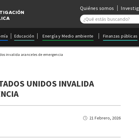
Quiénes somos
Investi
STIGACIÓN
LICA
omía
Educación
Energía y Medio ambiente
Finanzas públicas
dos invalida aranceles de emergencia
TADOS UNIDOS INVALIDA
NCIA
21 Febrero, 2026