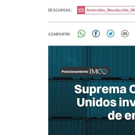
DESCARGAS:
Aranceles_Resolución_I
COMPARTIR: