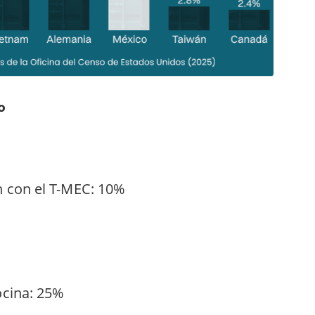
o
 con el T-MEC
: 10%
cina:
25%