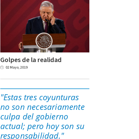
Golpes
de
la
realidad
02 Mayo, 2019
"Estas tres coyunturas
no son necesariamente
culpa del gobierno
actual; pero hoy son su
responsabilidad."