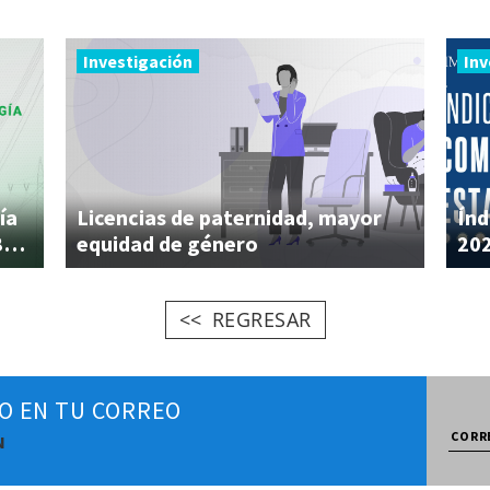
Investigación
Inv
ía
Licencias de paternidad, mayor
Índ
costos adicionales hasta por 382.8 mmdp
equidad de género
20
REGRESAR
O EN TU CORREO
N