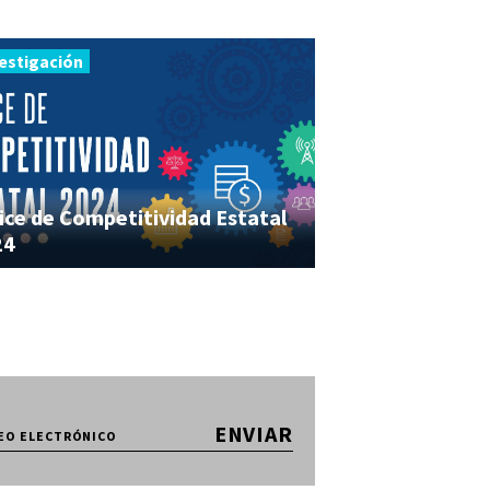
estigación
ice de Competitividad Estatal
24