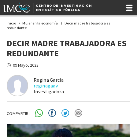
CENTRO DE INVESTIGACIÓN
EN POLÍTICA PÚBLICA
Inicio
Mujer en la economía
Decir madre trabajadora es
redundante
DECIR MADRE TRABAJADORA ES
REDUNDANTE
09 Mayo, 2023
Regina García
reginagaav
Investigadora
COMPARTIR: