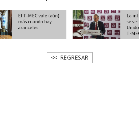
El
T-MEC
vale
(aún)
La in
más
cuando
hay
se ve
aranceles
Unido
T-ME
REGRESAR