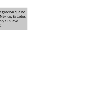
tegración que no
: México, Estados
s y el nuevo
C