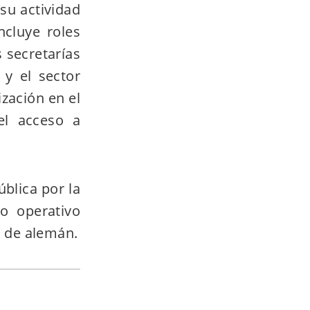
su actividad
ncluye roles
 secretarías
 y el sector
ización en el
 el acceso a
ública por la
o operativo
s de alemán.