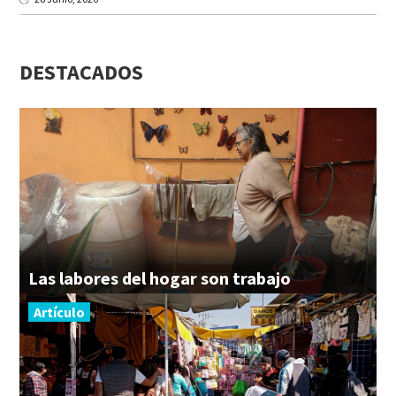
DESTACADOS
Las
labores
del
hogar
son
trabajo
Artículo