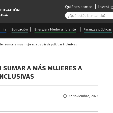
Quiénes somos
Investi
STIGACIÓN
LICA
omía
Educación
Energía y Medio ambiente
Finanzas públicas
en sumar a más mujeres a través de políticas inclusivas
 SUMAR A MÁS MUJERES A
INCLUSIVAS
22 Noviembre, 2022