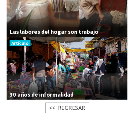
Las
labores
del
hogar
son
trabajo
Artículo
30
años
de
informalidad
REGRESAR