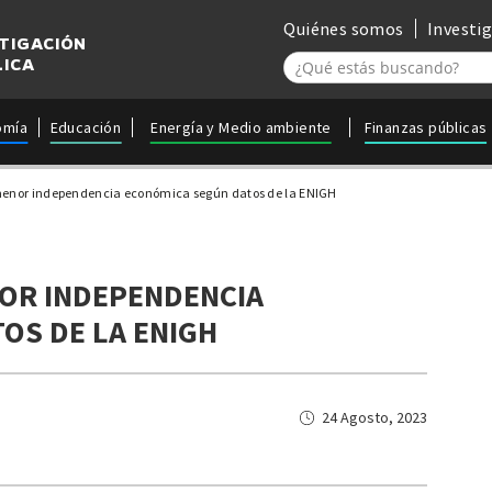
Quiénes somos
Investi
STIGACIÓN
LICA
omía
Educación
Energía y Medio ambiente
Finanzas públicas
enor independencia económica según datos de la ENIGH
OR INDEPENDENCIA
OS DE LA ENIGH
24 Agosto, 2023