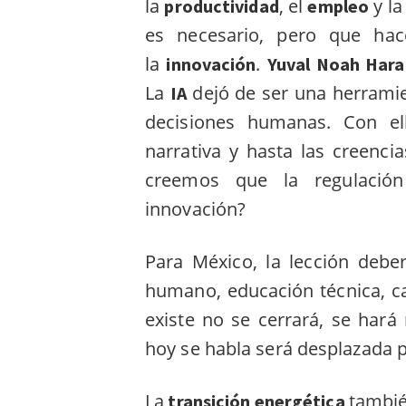
la
, el
y l
productividad
empleo
es necesario, pero que hac
la
.
innovación
Yuval Noah Hara
La
dejó de ser una herramie
IA
decisiones humanas. Con el
narrativa y hasta las creencia
creemos que la regulació
innovación?
Para México, la lección deber
humano, educación técnica, c
existe no se cerrará, se har
hoy se habla será desplazada 
La
tambié
transición energética