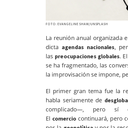
FOTO: EVANGELINE SHAW/UNSPLASH
La reunión anual organizada 
dicta
, pe
agendas
nacionales
las
. E
preocupaciones globales
se ha fragmentado, las conver
la improvisación se impone, pe
El primer gran tema fue la r
habla seriamente de
desgloba
complicado—, pero sí
El
continuará, pero
comercio
por la
y por la rec
geopolítica