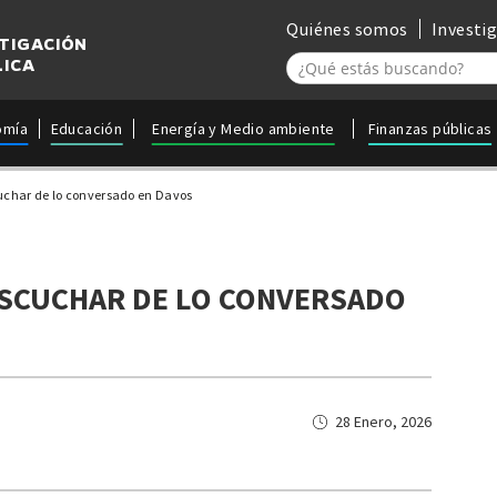
Quiénes somos
Investi
STIGACIÓN
LICA
omía
Educación
Energía y Medio ambiente
Finanzas públicas
uchar de lo conversado en Davos
ESCUCHAR DE LO CONVERSADO
28 Enero, 2026