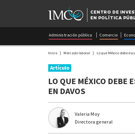
CENTRO DE INVE
EN POLÍTICA PÚB
Administración pública
Comercio
Econ
Inicio
Mercado laboral
Lo que México debe esc
Artículo
LO QUE MÉXICO DEBE 
EN DAVOS
Valeria Moy
Directora general