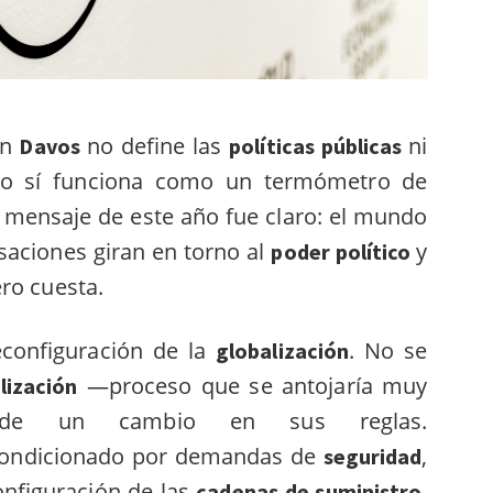
en
no define las
ni
Davos
políticas públicas
ro sí funciona como un termómetro de
l mensaje de este año fue claro: el mundo
saciones giran en torno al
y
poder político
ro cuesta.
econfiguración de la
. No se
globalización
—proceso que se antojaría muy
lización
 de un cambio en sus reglas.
 condicionado por demandas de
,
seguridad
onfiguración de las
.
cadenas de suministro