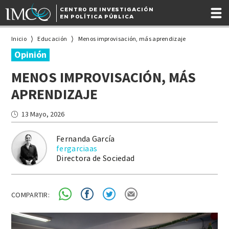
CENTRO DE INVESTIGACIÓN
EN POLÍTICA PÚBLICA
Inicio
Educación
Menos improvisación, más aprendizaje
Opinión
MENOS IMPROVISACIÓN, MÁS
APRENDIZAJE
13 Mayo, 2026
Fernanda García
fergarciaas
Directora de Sociedad
COMPARTIR: