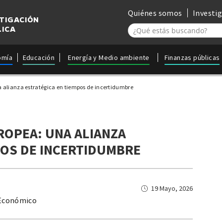
Quiénes somos
Investi
STIGACIÓN
LICA
omía
Educación
Energía y Medio ambiente
Finanzas públicas
a alianza estratégica en tiempos de incertidumbre
ROPEA: UNA ALIANZA
POS DE INCERTIDUMBRE
19 Mayo, 2026
 Económico