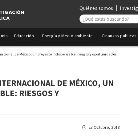
Quiénes somos
Investi
STIGACIÓN
LICA
omía
Educación
Energía y Medio ambiente
Finanzas públicas
acional de México, un proyecto indispensable: riesgos y oportunidades
TERNACIONAL DE MÉXICO, UN
BLE: RIESGOS Y
23 Octubre, 2018