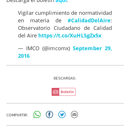
Descarga el boletín
aquí
.
Vigilar cumplimiento de normatividad
en materia de
#CalidadDelAire
:
Observatorio Ciudadano de Calidad
del Aire
https://t.co/XuHLSgZx5x
— IMCO (@imcomx)
September 29,
2016
DESCARGAS:
Boletín
COMPARTIR: