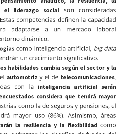
ensamiento analítico, la resiliencia, la
son consideradas
y el liderazgo social
. Estas competencias definen la capacidad
ara adaptarse a un mercado laboral
 entorno dinámico.
como inteligencia artificial,
big data
logías
endrán un crecimiento significativo.
es habilidades cambia según el sector y la
 el
y el de
,
automotriz
telecomunicaciones
adas con la
inteligencia artificial serán
s encuestados considera que tendrá mayor
strias como la de seguros y pensiones, el
ndrá mayor uso (86%). Asimismo, áreas
como
rarán la resiliencia y la flexibilidad