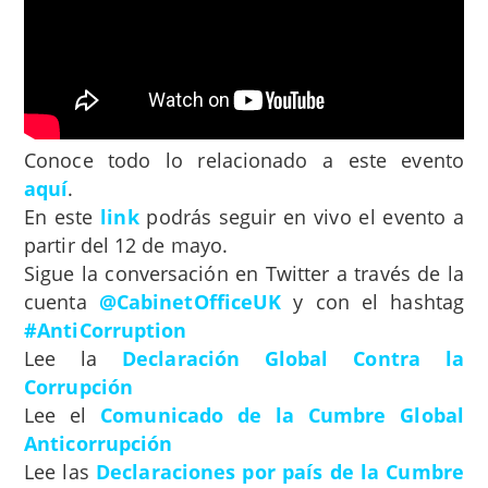
Conoce todo lo relacionado a este evento
aquí
.
En este
link
podrás seguir en vivo el evento a
partir del 12 de mayo.
Sigue la conversación en Twitter a través de la
cuenta
@CabinetOfficeUK
y con el hashtag
#AntiCorruption
Lee la
Declaración Global Contra la
Corrupción
Lee el
Comunicado de la Cumbre Global
Anticorrupción
Lee las
Declaraciones por país de la Cumbre