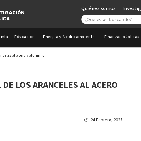
Quiénes somos
Investi
STIGACIÓN
LICA
omía
Educación
Energía y Medio ambiente
Finanzas públicas
anceles al acero y aluminio
 DE LOS ARANCELES AL ACERO
24 Febrero, 2025