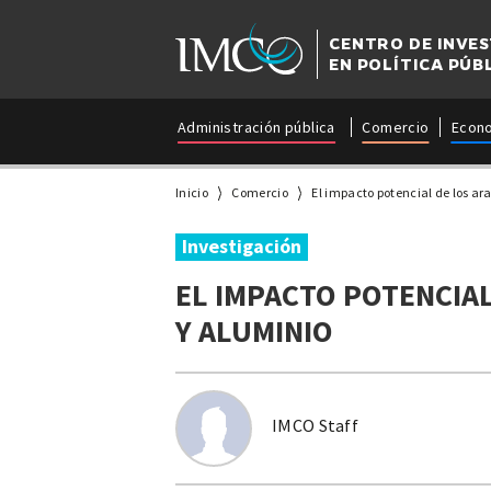
CENTRO DE INVE
EN POLÍTICA PÚB
Administración pública
Comercio
Econ
Inicio
Comercio
El impacto potencial de los ar
Investigación
EL IMPACTO POTENCIAL
Y ALUMINIO
IMCO Staff