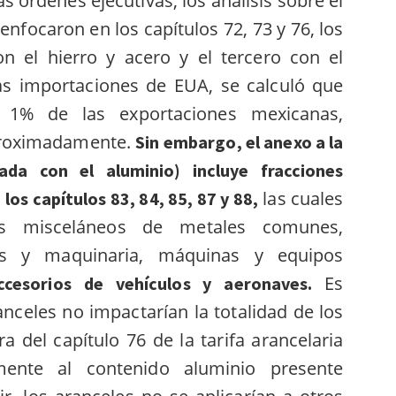
s órdenes ejecutivas, los análisis sobre el
enfocaron en los capítulos 72
, 73
y 76,
los
n el hierro y acero y el tercero con el
las importaciones de EUA, se calculó que
a 1% de las exportaciones mexicanas,
proximadamente.
Sin embargo, el anexo a la
ada con el aluminio) incluye fracciones
las cuales
los capítulos 83, 84, 85, 87 y 88,
os misceláneos de metales comunes,
ras y maquinaria, máquinas y equipos
Es
ccesorios de vehículos y aeronaves.
nceles no impactarían la totalidad de los
 del capítulo 76 de la tarifa arancelaria
mente al contenido aluminio presente