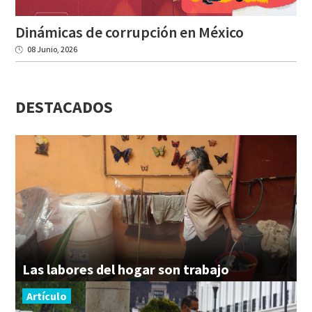
Dinámicas
de
corrupción
en
México
08 Junio, 2026
DESTACADOS
Las
labores
del
hogar
son
trabajo
Artículo