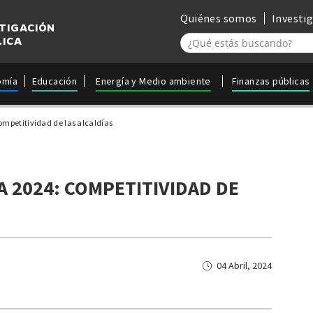
Quiénes somos
Investi
STIGACIÓN
LICA
omía
Educación
Energía y Medio ambiente
Finanzas públicas
ompetitividad de las alcaldías
 2024: COMPETITIVIDAD DE
04 Abril, 2024