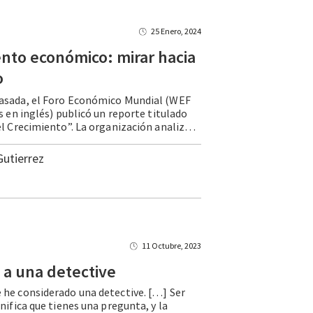
25 Enero, 2024
nto económico: mirar hacia
o
asada, el Foro Económico Mundial (WEF
s en inglés) publicó un reporte titulado
“El Futuro del Crecimiento”. La organización analiza las tendencias económicas del mundo, pero con una perspectiva que va más allá de las tasas anuales y contempla variables que son importantes para asegurar un balance entre el crecimiento futuro y otras prioridades … Continue reading Crecimiento económico: mirar hacia el futuro
Gutierrez
11 Octubre, 2023
a
una
detective
he considerado una detective. […] Ser
nifica que tienes una pregunta, y la