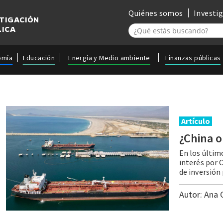
Quiénes somos
Investi
STIGACIÓN
LICA
omía
Educación
Energía y Medio ambiente
Finanzas públicas
Artículo
¿China
o
En los últim
interés por 
Autor:
Ana 