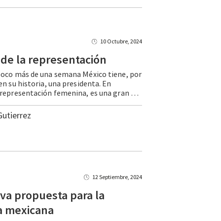
10 Octubre, 2024
de
la
representación
poco más de una semana México tiene, por
en su historia, una presidenta. En
términos de representación femenina, es una gran noticia y envía un mensaje muy fuerte a las niñas y mujeres mexicanas. Además, se da en un país en el que 12 de los 32 estados tiene una gobernadora y sienta las … Continue reading Más allá de la representación
Gutierrez
12 Septiembre, 2024
va propuesta para la
a mexicana