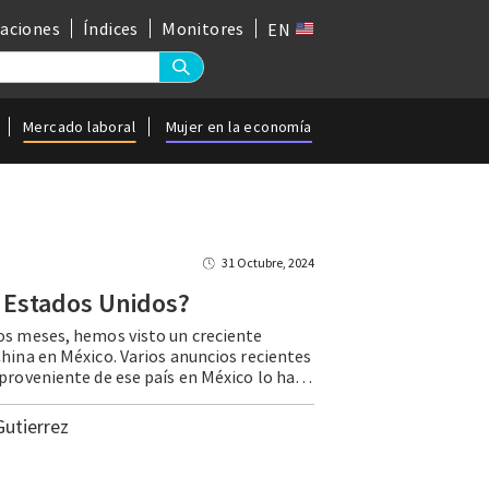
gaciones
Índices
Monitores
EN
Mercado laboral
Mujer en la economía
31 Octubre, 2024
Estados
Unidos?
os meses, hemos visto un creciente
China en México. Varios anuncios recientes
de inversión proveniente de ese país en México lo han dejado claro: MG Motor, BYD y DFAC (empresas chinas del sector automotriz) anunciaron este año planes de abrir plantas en el país. Ante este interés, surge una pregunta crucial: … Continue reading ¿China o Estados Unidos?
Gutierrez