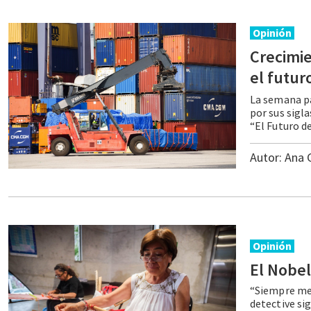
Opinión
Crecimie
el futur
La semana p
por sus sigla
Autor:
Ana 
Opinión
El
Nobel
“Siempre me 
detective sig