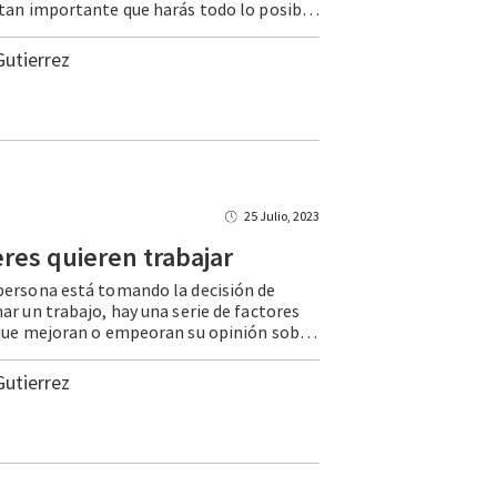
pregunta es tan importante que harás todo lo posible para encontrar la respuesta”, eso dijo Claudia Goldin, la ganadora del Premio Nobel de Economía 2023, después del anuncio de la Real Academia Sueca de Ciencias. ¿Cuál es la pregunta … Continue reading El Nobel a una detective
Gutierrez
25 Julio, 2023
eres
quieren
trabajar
ersona está tomando la decisión de
ar un trabajo, hay una serie de factores
adicionales que mejoran o empeoran su opinión sobre el empleo: la flexibilidad que ofrece, las actividades que implica, los horarios en los que se realiza… Todo eso pesa, y frecuentemente no se trata solo de tener cualquier … Continue reading Las mujeres quieren trabajar
Gutierrez