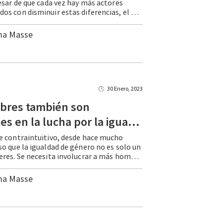
esar de que cada vez hay más actores
comprometidos con disminuir estas diferencias, el avance ha sido relativamente lento. Tanto, que el Foro Económico Mundial estima que, al ritmo actual, nos tomará 132 años cerrar por completo estas brechas. ¿Cómo se puede … Continue reading Identificar sutilezas y dinámicas, clave para cerrar la brecha de género
ma Masse
30 Enero, 2023
bres también son
relevantes en la lucha por la igualdad de género
 contraintuitivo, desde hace mucho
o que la igualdad de género no es solo un
tema de mujeres. Se necesita involucrar a más hombres para que dimensionen las brechas de género en la sociedad, que conozcan los beneficios de cerrarlas y que identifiquen acciones que pueden implementar desde sus trincheras para agilizar cambios. … Continue reading Los hombres también son relevantes en la lucha por la igualdad de género
ma Masse