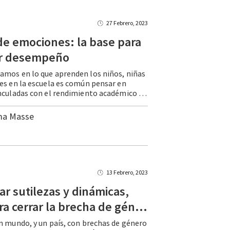
27 Febrero, 2023
e emociones: la base para
r desempeño
mos en lo que aprenden los niños, niñas
es en la escuela es común pensar en
destrezas vinculadas con el rendimiento académico como la lectoescritura, el pensamiento crítico o el razonamiento lógico-matemático. Áreas que a la larga se relacionan con competencias necesarias para realizar ciertas labores especializadas. Sin embargo, hay un grupo de … Continue reading Manejo de emociones: la base para un mejor desempeño
ma Masse
13 Febrero, 2023
car sutilezas y dinámicas,
clave para cerrar la brecha de género
n mundo, y un país, con brechas de género