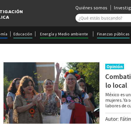
Quiénes somos
Investi
STIGACIÓN
LICA
omía
Educación
Energía y Medio ambiente
Finanzas públicas
Opinión
Combati
lo local
México es un
mujeres. Ya 
Autor:
Fáti