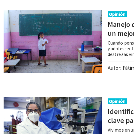
Opinión
Manejo d
un mejo
Cuando pensa
y adolescent
Autor:
Fáti
Opinión
Identifi
Vivimos en u