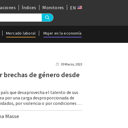
gaciones
Índices
Monitores
EN
Mercado laboral
Mujer en la economía
30 Marzo, 2023
r brechas de género desde
 país que desaprovecha el talento de sus
sea por una carga desproporcionada de
labores de cuidados, por violencia o por condiciones laborales rígidas –entre otras razones– solo cuatro de cada 10 mexicanas tienen un trabajo remunerado o están en búsqueda de uno. Sin embargo, la situación que se vive en … Continue reading Combatir brechas de género desde lo local
ma Masse