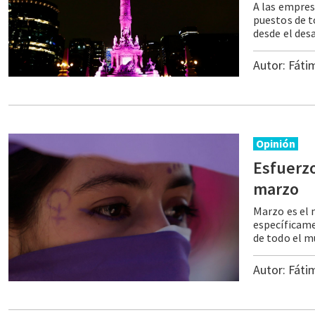
A las empres
puestos de t
Autor:
Fáti
Opinión
Esfuerzo
marzo
Marzo es el 
específicame
Autor:
Fáti