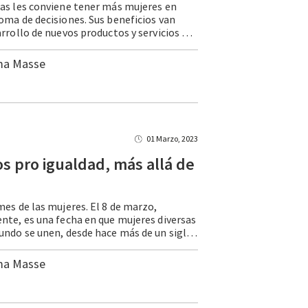
as les conviene tener más mujeres en
oma de decisiones. Sus beneficios van
desde el desarrollo de nuevos productos y servicios hasta un mejor desempeño financiero y ambientes laborales mejor evaluados. A pesar de ello, en México hay pocas mujeres que llegan a los puestos más altos como los consejos de … Continue reading Empresas, catalizadoras para alcanzar igualdad laboral
ma Masse
01 Marzo, 2023
s pro igualdad, más allá de
mes de las mujeres. El 8 de marzo,
nte, es una fecha en que mujeres diversas
de todo el mundo se unen, desde hace más de un siglo, para continuar una lucha en favor de la igualdad. Un mes en que la mayoría de las personas y las organizaciones parecieran estar más … Continue reading Esfuerzos pro igualdad, más allá de marzo
ma Masse