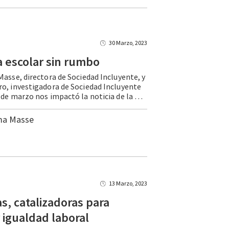
30 Marzo, 2023
a
escolar
sin
rumbo
Masse, directora de Sociedad Incluyente, y
o, investigadora de Sociedad Incluyente
El pasado 13 de marzo nos impactó la noticia de la muerte de Norma Lizbeth, una adolescente de 14 años residente del Estado de México, tras haber sido golpeada por una compañera. Este es uno de los casos más atroces de … Continue reading Violencia escolar sin rumbo
ma Masse
13 Marzo, 2023
, catalizadoras para
 igualdad laboral