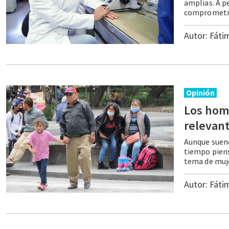
amplias. A p
Autor:
Fáti
Opinión
Los hom
Aunque suene
tiempo piens
Autor:
Fáti