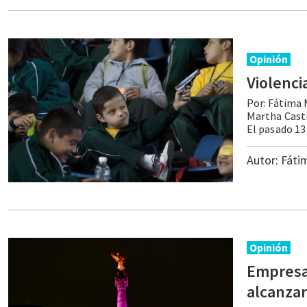
Opinión
Violenci
Por: Fátima 
Martha Castr
Autor:
Fáti
Opinión
Empresas
alcanzar