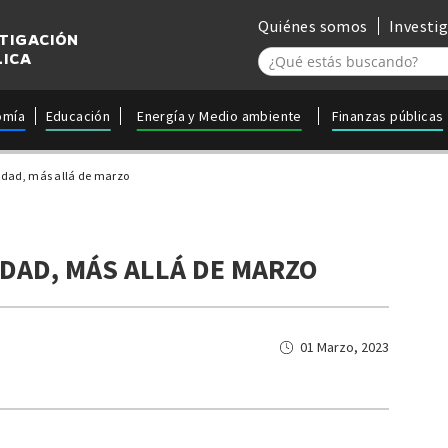
Quiénes somos
Investi
STIGACIÓN
LICA
omía
Educación
Energía y Medio ambiente
Finanzas públicas
aldad, más allá de marzo
DAD, MÁS ALLÁ DE MARZO
01 Marzo, 2023