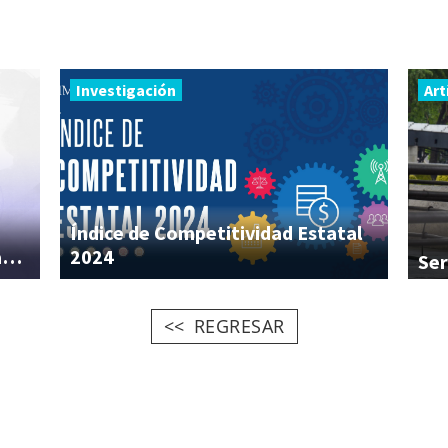
Investigación
Art
Índice de Competitividad Estatal
económicos de sumar a más trabajadoras?
2024
Ser
REGRESAR