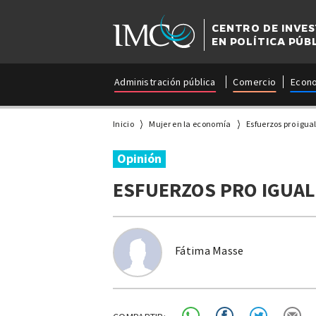
CENTRO DE INVE
EN POLÍTICA PÚB
Administración pública
Comercio
Econ
Inicio
Mujer en la economía
Esfuerzos pro igu
Opinión
ESFUERZOS PRO IGUAL
Fátima Masse