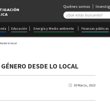
Quiénes somos
Investi
STIGACIÓN
LICA
omía
Educación
Energía y Medio ambiente
Finanzas públicas
esde lo local
 GÉNERO DESDE LO LOCAL
30 Marzo, 2023